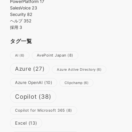
PowerPlatform
17
SalesVoice
23
Security
82
ヘルプ
352
採用
3
タグ一覧
AvePoint Japan
(8)
AI
(6)
Azure
(27)
Azure Active Directory
(6)
Azure OpenAI
(10)
Clipchamp
(6)
Copilot
(38)
Copilot for Microsoft 365
(8)
Excel
(13)