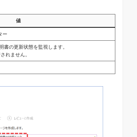
値
ター
証明書の更新状態を監視します。
行されません。