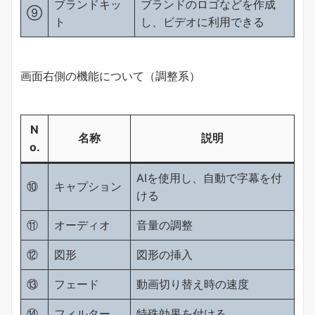
ブランドキッ
ブランドのロゴなどを作成
⑨
ト
し、ビデオに利用できる
画面右側の機能について（調整系）
N
名称
説明
o.
AIを使用し、自動で字幕を付
⑩
キャプション
ける
⑪
オーディオ
音量の調整
⑫
図形
図形の挿入
⑬
フェード
動画切り替え時の速度
⑭
フィルター
特殊効果を付ける