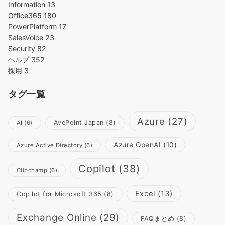
Information
13
Office365
180
PowerPlatform
17
SalesVoice
23
Security
82
ヘルプ
352
採用
3
タグ一覧
Azure
(27)
AvePoint Japan
(8)
AI
(6)
Azure OpenAI
(10)
Azure Active Directory
(6)
Copilot
(38)
Clipchamp
(6)
Excel
(13)
Copilot for Microsoft 365
(8)
Exchange Online
(29)
FAQまとめ
(8)