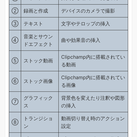
②
録画と作成
デバイスのカメラで撮影
③
テキスト
文字やテロップの挿入
音楽とサウン
④
曲や効果音の挿入
ドエフェクト
Clipchamp内に搭載されてい
⑤
ストック動画
る動画
Clipchamp内に搭載されてい
⑥
ストック画像
る画像
グラフィック
背景色を変えたり注釈や図形
⑦
ス
の挿入
トランジショ
動画切り替え時のアクション
⑧
ン
設定