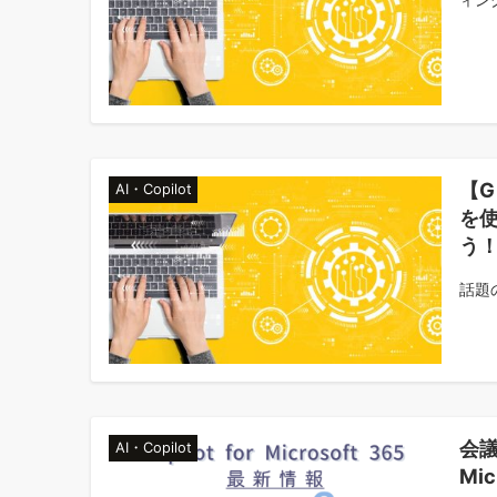
【G
AI・Copilot
を使
う
話題の
会議
AI・Copilot
Mi