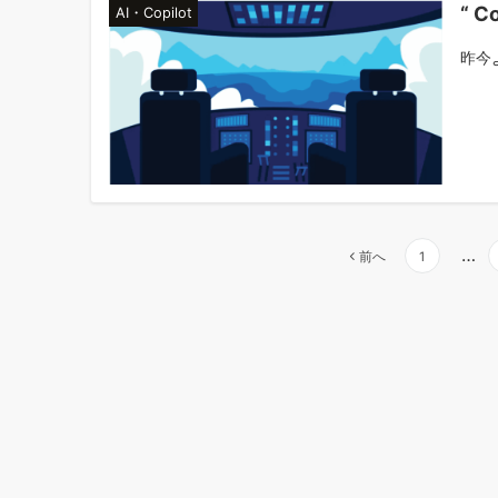
“ 
AI・Copilot
昨今よく
投
…
前へ
1
稿
の
ペ
ー
ジ
送
り