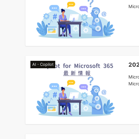
Micro
20
AI・Copilot
Mic
Micro