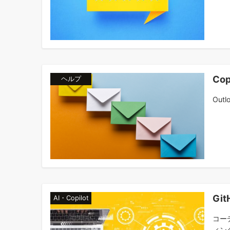
Co
ヘルプ
Out
Gi
AI・Copilot
コー
ィン