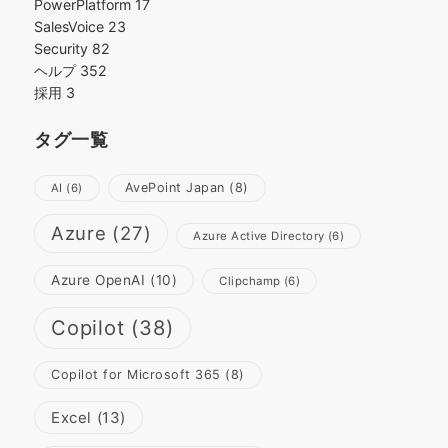
PowerPlatform
17
SalesVoice
23
Security
82
ヘルプ
352
採用
3
タグ一覧
AvePoint Japan
(8)
AI
(6)
Azure
(27)
Azure Active Directory
(6)
Azure OpenAI
(10)
Clipchamp
(6)
Copilot
(38)
Copilot for Microsoft 365
(8)
Excel
(13)