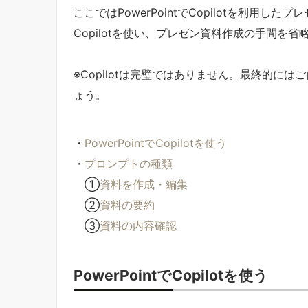
ここではPowerPointでCopilotを利用
Copilotを使い、プレゼン資料作成の手間を
※Copilotは完璧ではありません。最終的に
ょう。
・
PowerPointでCopilotを使う
・
プロンプトの種類
①
資料を作成・編集
②
資料の要約
③
資料の内容確認
PowerPointでCopilotを使う