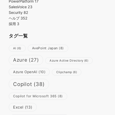
PowerPlatform
17
SalesVoice
23
Security
82
ヘルプ
352
採用
3
タグ一覧
AvePoint Japan
(8)
AI
(6)
Azure
(27)
Azure Active Directory
(6)
Azure OpenAI
(10)
Clipchamp
(6)
Copilot
(38)
Copilot for Microsoft 365
(8)
Excel
(13)