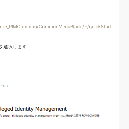
t_Azure_PIMCommon/CommonMenuBlade/~/quickStart
ル] を選択します。