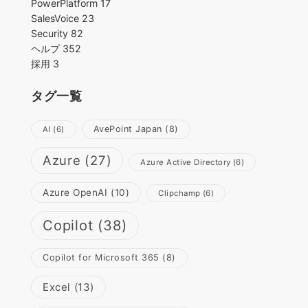
PowerPlatform
17
SalesVoice
23
Security
82
ヘルプ
352
採用
3
タグ一覧
AvePoint Japan
(8)
AI
(6)
Azure
(27)
Azure Active Directory
(6)
Azure OpenAI
(10)
Clipchamp
(6)
Copilot
(38)
Copilot for Microsoft 365
(8)
Excel
(13)