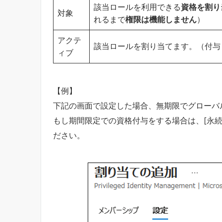
該当ロールを利用できる
資格を割り
対象
れるまで
権限は機能しません
）
アクテ
該当ロールを割り当てます。（付与
ィブ
【例】
下記の画面で設定した場合、無期限でグローバ
もし期間限定での資格付与をする場合は、[永続
ださい。