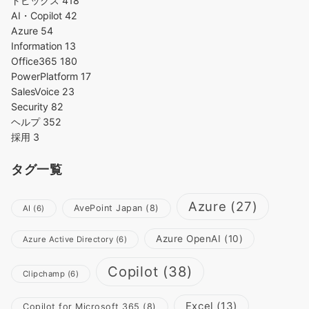
トピックス
418
AI・Copilot
42
Azure
54
Information
13
Office365
180
PowerPlatform
17
SalesVoice
23
Security
82
ヘルプ
352
採用
3
タグ一覧
Azure
(27)
AvePoint Japan
(8)
AI
(6)
Azure OpenAI
(10)
Azure Active Directory
(6)
Copilot
(38)
Clipchamp
(6)
Excel
(13)
Copilot for Microsoft 365
(8)