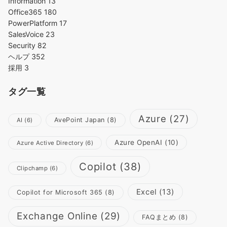
Information
13
Office365
180
PowerPlatform
17
SalesVoice
23
Security
82
ヘルプ
352
採用
3
タグ一覧
Azure
(27)
AvePoint Japan
(8)
AI
(6)
Azure OpenAI
(10)
Azure Active Directory
(6)
Copilot
(38)
Clipchamp
(6)
Excel
(13)
Copilot for Microsoft 365
(8)
Exchange Online
(29)
FAQまとめ
(8)