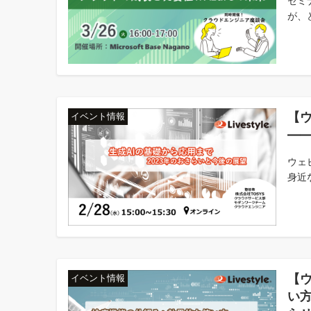
セミ
が、
【
イベント情報
――
ウェ
身近な
【
イベント情報
い