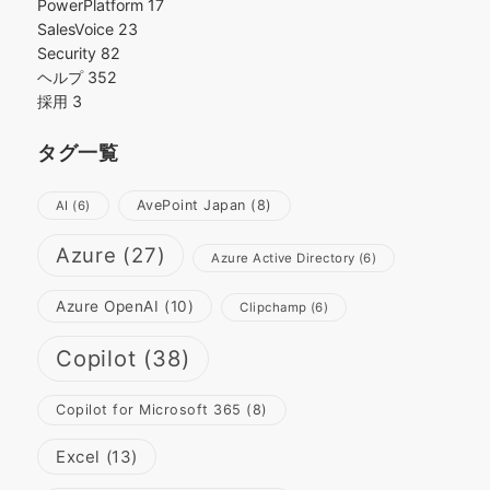
PowerPlatform
17
SalesVoice
23
Security
82
ヘルプ
352
採用
3
タグ一覧
AvePoint Japan
(8)
AI
(6)
Azure
(27)
Azure Active Directory
(6)
Azure OpenAI
(10)
Clipchamp
(6)
Copilot
(38)
Copilot for Microsoft 365
(8)
Excel
(13)