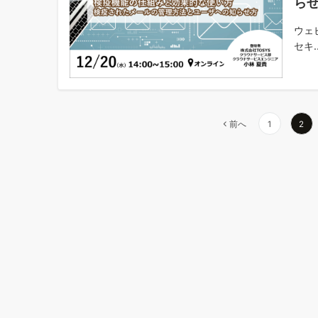
ら
ウェビ
セキ..
投
前へ
1
2
稿
の
ペ
ー
ジ
送
り