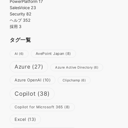
PowerPlatform
17
SalesVoice
23
Security
82
ヘルプ
352
採用
3
タグ一覧
AvePoint Japan
(8)
AI
(6)
Azure
(27)
Azure Active Directory
(6)
Azure OpenAI
(10)
Clipchamp
(6)
Copilot
(38)
Copilot for Microsoft 365
(8)
Excel
(13)