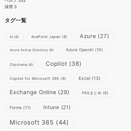
ヘルプ
352
採用
3
タグ一覧
Azure
(27)
AvePoint Japan
(8)
AI
(6)
Azure OpenAI
(10)
Azure Active Directory
(6)
Copilot
(38)
Clipchamp
(6)
Excel
(13)
Copilot for Microsoft 365
(8)
Exchange Online
(29)
FAQまとめ
(8)
Intune
(21)
Forms
(11)
Microsoft 365
(44)