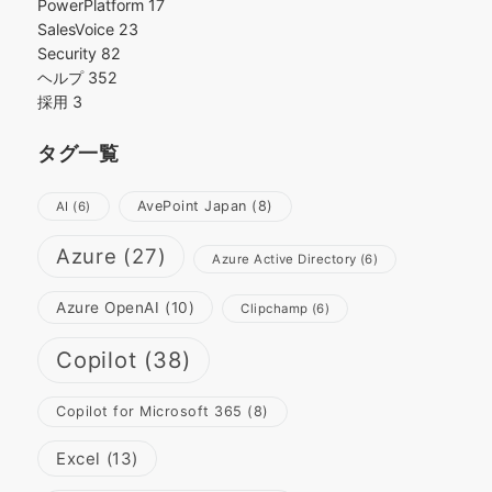
PowerPlatform
17
SalesVoice
23
Security
82
ヘルプ
352
採用
3
タグ一覧
AvePoint Japan
(8)
AI
(6)
Azure
(27)
Azure Active Directory
(6)
Azure OpenAI
(10)
Clipchamp
(6)
Copilot
(38)
Copilot for Microsoft 365
(8)
Excel
(13)