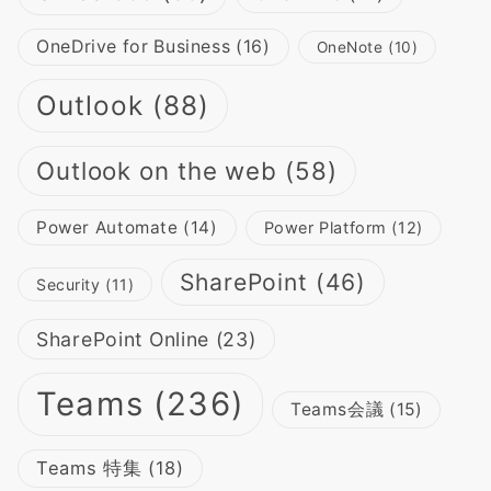
OneDrive for Business
(16)
OneNote
(10)
Outlook
(88)
Outlook on the web
(58)
Power Automate
(14)
Power Platform
(12)
SharePoint
(46)
Security
(11)
SharePoint Online
(23)
Teams
(236)
Teams会議
(15)
Teams 特集
(18)