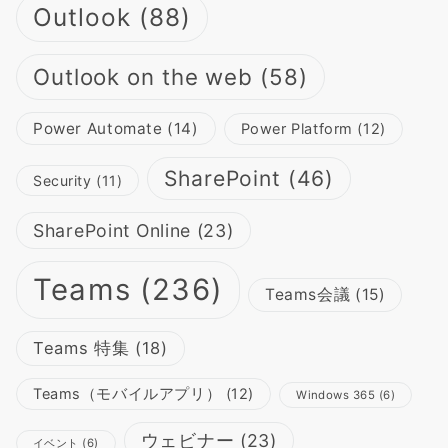
Outlook
(88)
Outlook on the web
(58)
Power Automate
(14)
Power Platform
(12)
SharePoint
(46)
Security
(11)
SharePoint Online
(23)
Teams
(236)
Teams会議
(15)
Teams 特集
(18)
Teams（モバイルアプリ）
(12)
Windows 365
(6)
ウェビナー
(23)
イベント
(6)