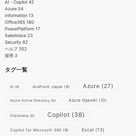
AI・Copilot
42
Azure
54
Information
13
Office365
180
PowerPlatform
17
SalesVoice
23
Security
82
ヘルプ
352
採用
3
タグ一覧
Azure
(27)
AvePoint Japan
(8)
AI
(6)
Azure OpenAI
(10)
Azure Active Directory
(6)
Copilot
(38)
Clipchamp
(6)
Excel
(13)
Copilot for Microsoft 365
(8)