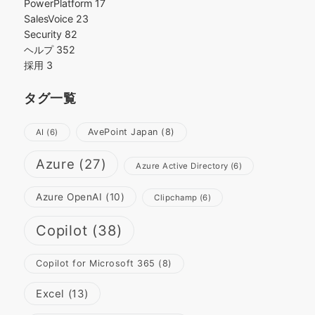
PowerPlatform
17
SalesVoice
23
Security
82
ヘルプ
352
採用
3
タグ一覧
AvePoint Japan
(8)
AI
(6)
Azure
(27)
Azure Active Directory
(6)
Azure OpenAI
(10)
Clipchamp
(6)
Copilot
(38)
Copilot for Microsoft 365
(8)
Excel
(13)