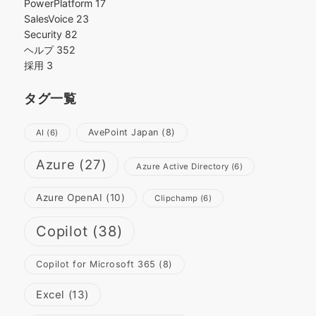
PowerPlatform
17
SalesVoice
23
Security
82
ヘルプ
352
採用
3
タグ一覧
AvePoint Japan
(8)
AI
(6)
Azure
(27)
Azure Active Directory
(6)
Azure OpenAI
(10)
Clipchamp
(6)
Copilot
(38)
Copilot for Microsoft 365
(8)
Excel
(13)