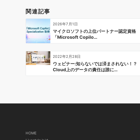
ー
関連記事
シ
ョ
2026年7月1日
ン
マイクロソフトの上位パートナー認定資格
「Microsoft Copilo…
2022年2月28日
ウェビナー:知らないでは済まされない！？
Cloud上のデータの責任は誰に…
HOME